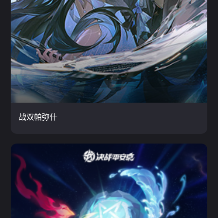
战双帕弥什
闯关 / 男生精选 / 3D
云玩
战双帕弥什