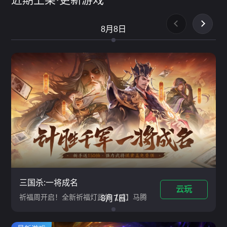
8月8日
三国杀:一将成名
云玩
祈福周开启！全新祈福灯武将【威】马腾
8月7日
上线！【威御九霄*威曹丕】&amp;【鹊
渡仙缘*乐曹植&amp;崔令仪】限定皮肤