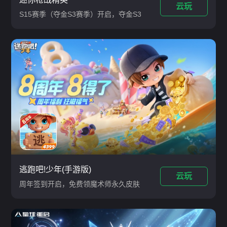
云玩
S15赛季（夺金S3赛季）开启，夺金S3
秘宝「巨浪-纠察之眼」、夺金直购礼包
「钟馗·诛魔」上线
逃跑吧!少年(手游版)
云玩
周年签到开启，免费领魔术师永久皮肤