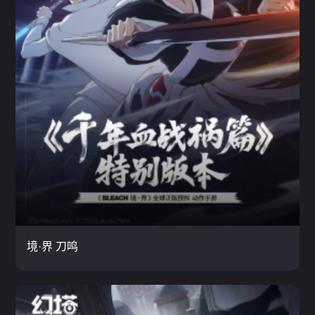
境·界 刀鸣
3D / 动作 / 二次元
云玩
境·界 刀鸣