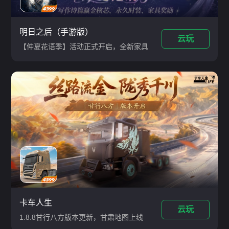
明日之后（手游版）
云玩
【仲夏花语季】活动正式开启，全新家具
「仲夏梦之夜」、全新械骨人主题时装
【械骨特工】、全新副武器「配方·仿生
琥珀护臂」、手枪双枪核芯「深蚀追猎」
限时登场
卡车人生
云玩
1.8.8甘行八方版本更新，甘肃地图上线