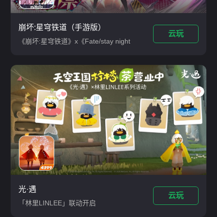
崩坏:星穹铁道（手游版）
云玩
《崩坏:星穹铁道》x《Fate/stay night
[Unlimited Blade Works]》联动正式开
启，联动跃迁「远坂凛」「吉尔伽美什」
开启，活动期间登录可免费自选领取五星
联动角色「吉尔伽美什」/「Archer」及
其直升60级所需养成材料
光·遇
云玩
「林里LINLEE」联动开启