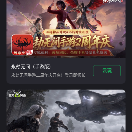
永劫无间（手游版）
云玩
永劫无间手游二周年庆开启！登录即领长
剑极品皮肤-经常见、周年纪念币，签到
免费送周年神品外观*1、不朽时装礼匣
*1、千机神杯*5、瑞玉宝箱任选礼*32、
金鳞令*2500等超多好礼