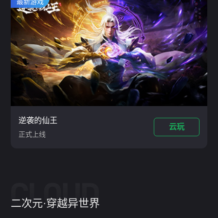
上新，版本期间消费送祈福灯
最新游戏
逆袭的仙王
云玩
正式上线
二次元·穿越异世界