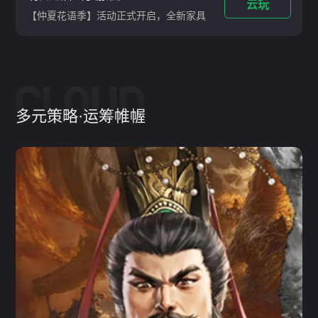
云玩
【仲夏花语季】活动正式开启，全新家具
「仲夏梦之夜」、全新械骨人主题时装
【械骨特工】、全新副武器「配方·仿生
琥珀护臂」、手枪双枪核芯「深蚀追猎」
限时登场
多元策略·运筹帷幄