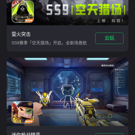
萤火突击
云玩
SS9赛季「空天猎场」开启，全新场景航
母“青鸾号”、“拍卖王”玩法、“源晶”货币
系统、赛季限定主题大金【星穹异种】等
上线，活跃免费领至臻枪皮【G36-青鸾
巡天】
迷你枪战精英